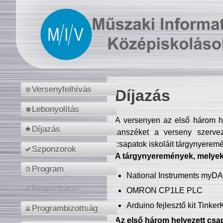
Versenyfelhívás
Díjazás
Lebonyolítás
A versenyen az első három hel
Díjazás
tanszéket a verseny szerve
csapatok iskoláit tárgynyeremé
Szponzorok
A tárgynyeremények, melyekb
Program
National Instruments myD
Regisztráció
OMRON CP1LE PLC
Arduino fejlesztő kit Tinke
Programbizottság
Az első három helyezett csap