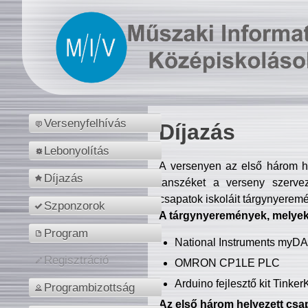
Versenyfelhívás
Díjazás
Lebonyolítás
A versenyen az első három hel
Díjazás
tanszéket a verseny szerve
csapatok iskoláit tárgynyeremé
Szponzorok
A tárgynyeremények, melyekb
Program
National Instruments myD
Regisztráció
OMRON CP1LE PLC
Arduino fejlesztő kit Tinke
Programbizottság
Az első három helyezett csap