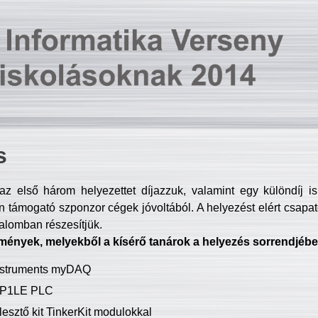
s
z első három helyezettet díjazzuk, valamint egy különdíj i
 támogató szponzor cégek jóvoltából. A helyezést elért csapat
talomban részesítjük.
mények, melyekből a kísérő tanárok a helyezés sorrendjébe
Instruments myDAQ
P1LE PLC
lesztő kit TinkerKit modulokkal