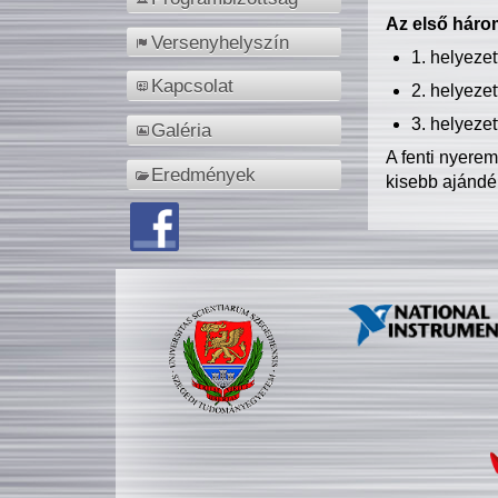
Az első három
Versenyhelyszín
1. helyeze
Kapcsolat
2. helyeze
3. helyeze
Galéria
A fenti nyere
Eredmények
kisebb ajándé