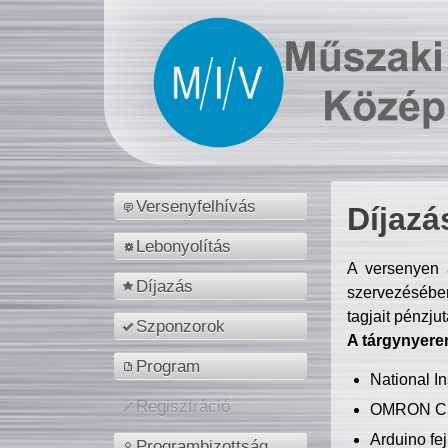
Versenyfelhívás
Díjazá
Lebonyolítás
A versenyen a
Díjazás
szervezésében
tagjait pénzju
Szponzorok
A tárgynyere
Program
National 
Regisztráció
OMRON C
Arduino fej
Programbizottság