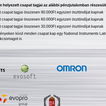
 helyezett csapat tagjai az alábbi pénzjutalomban részesül
tt csapat tagjai összesen 90.000Ft egyszeri ösztöndíjat kapnak
tt csapat tagjai összesen 60.000Ft egyszeri ösztöndíjat kapnak
tt csapat tagjai összesen 30.000Ft egyszeri ösztöndíjat kapnak
ményeken kívül minden csapat kap egy National Instruments LabV
kcsomagot is