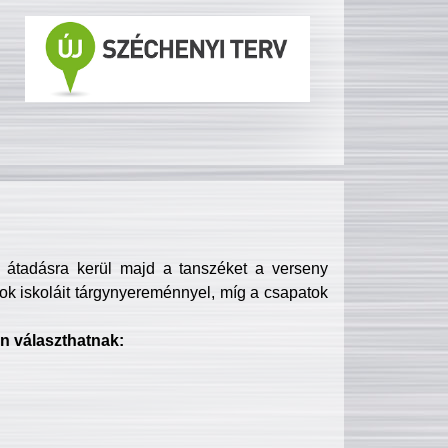
s átadásra kerül majd a tanszéket a verseny
ok iskoláit tárgynyereménnyel, míg a csapatok
n választhatnak: