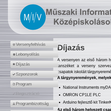
Versenyfelhívás
Díjazás
Lebonyolítás
A versenyen az első három hel
Díjazás
tanszéket a verseny szerve
csapatok iskoláit tárgynyeremé
Szponzorok
A tárgynyeremények, melyekb
Program
National Instruments myD
Regisztráció
OMRON CP1LE PLC
Arduino fejlesztő kit Tinke
Programbizottság
Az első három helyezett csap