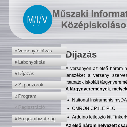
Versenyfelhívás
Díjazás
Lebonyolítás
A versenyen az első három hel
Díjazás
tanszéket a verseny szerve
csapatok iskoláit tárgynyeremé
Szponzorok
A tárgynyeremények, melyekb
Program
National Instruments myD
Regisztráció
OMRON CP1LE PLC
Arduino fejlesztő kit Tinke
Programbizottság
Az első három helyezett csap