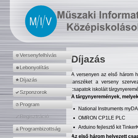
Versenyfelhívás
Díjazás
Lebonyolítás
A versenyen az első három hel
Díjazás
tanszéket a verseny szerve
csapatok iskoláit tárgynyeremé
Szponzorok
A tárgynyeremények, melyekb
Program
National Instruments myD
Regisztráció
OMRON CP1LE PLC
Arduino fejlesztő kit Tinke
Programbizottság
Az első három helyezett csap