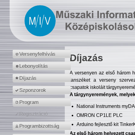
Versenyfelhívás
Díjazás
Lebonyolítás
A versenyen az első három hel
Díjazás
tanszéket a verseny szerve
csapatok iskoláit tárgynyeremé
Szponzorok
A tárgynyeremények, melyekb
Program
National Instruments myD
Regisztráció
OMRON CP1LE PLC
Arduino fejlesztő kit Tinke
Programbizottság
Az első három helyezett csap