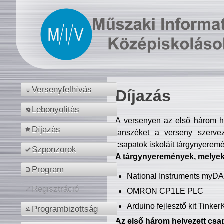
Versenyfelhívás
Díjazás
Lebonyolítás
A versenyen az első három hel
Díjazás
tanszéket a verseny szerve
csapatok iskoláit tárgynyeremé
Szponzorok
A tárgynyeremények, melyekb
Program
National Instruments myD
Regisztráció
OMRON CP1LE PLC
Arduino fejlesztő kit Tinke
Programbizottság
Az első három helyezett csap