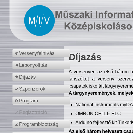
Versenyfelhívás
Díjazás
Lebonyolítás
A versenyen az első három hel
Díjazás
tanszéket a verseny szerve
csapatok iskoláit tárgynyeremé
Szponzorok
A tárgynyeremények, melyekb
Program
National Instruments myD
Regisztráció
OMRON CP1LE PLC
Arduino fejlesztő kit Tinke
Programbizottság
Az első három helyezett csap