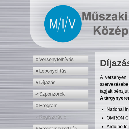
Versenyfelhívás
Díjazá
Lebonyolítás
A versenyen a
Díjazás
szervezésében
tagjait pénzju
Szponzorok
A tárgynyere
Program
National 
Regisztráció
OMRON C
Arduino fej
Programbizottság