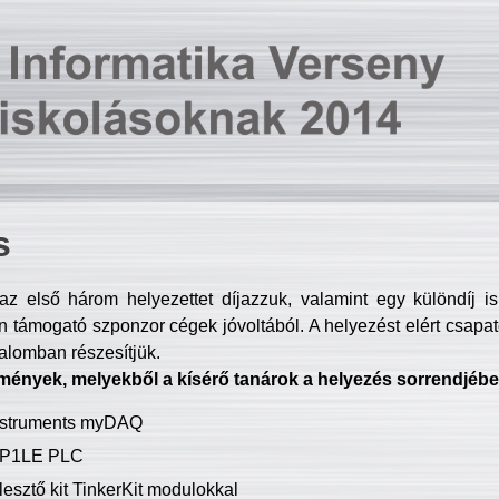
s
z első három helyezettet díjazzuk, valamint egy különdíj i
 támogató szponzor cégek jóvoltából. A helyezést elért csapat
talomban részesítjük.
mények, melyekből a kísérő tanárok a helyezés sorrendjébe
Instruments myDAQ
P1LE PLC
lesztő kit TinkerKit modulokkal