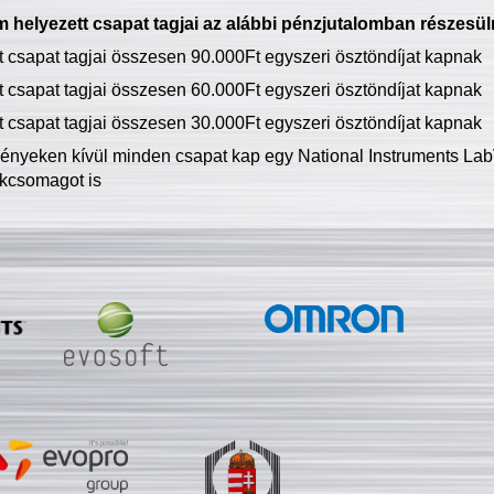
 helyezett csapat tagjai az alábbi pénzjutalomban részesül
tt csapat tagjai összesen 90.000Ft egyszeri ösztöndíjat kapnak
tt csapat tagjai összesen 60.000Ft egyszeri ösztöndíjat kapnak
tt csapat tagjai összesen 30.000Ft egyszeri ösztöndíjat kapnak
ményeken kívül minden csapat kap egy National Instruments LabV
kcsomagot is