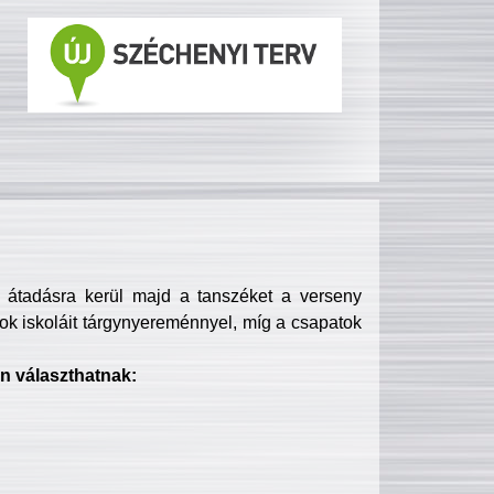
s átadásra kerül majd a tanszéket a verseny
ok iskoláit tárgynyereménnyel, míg a csapatok
n választhatnak: