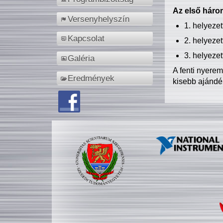
Az első három
Versenyhelyszín
1. helyeze
Kapcsolat
2. helyeze
3. helyeze
Galéria
A fenti nyere
Eredmények
kisebb ajándé