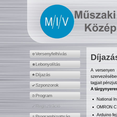
Versenyfelhívás
Díjazá
Lebonyolítás
A versenyen a
Díjazás
szervezésében
tagjait pénzju
Szponzorok
A tárgynyere
Program
National 
Regisztráció
OMRON C
Arduino fej
Programbizottság