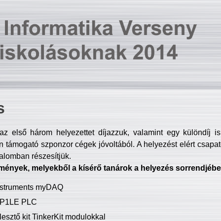
s
z első három helyezettet díjazzuk, valamint egy különdíj i
 támogató szponzor cégek jóvoltából. A helyezést elért csapat
talomban részesítjük.
mények, melyekből a kísérő tanárok a helyezés sorrendjébe
Instruments myDAQ
P1LE PLC
lesztő kit TinkerKit modulokkal