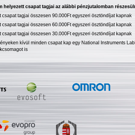
 helyezett csapat tagjai az alábbi pénzjutalomban részesül
tt csapat tagjai összesen 90.000Ft egyszeri ösztöndíjat kapnak
tt csapat tagjai összesen 60.000Ft egyszeri ösztöndíjat kapnak
tt csapat tagjai összesen 30.000Ft egyszeri ösztöndíjat kapnak
ményeken kívül minden csapat kap egy National Instruments LabV
kcsomagot is