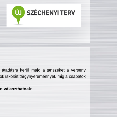
s átadásra kerül majd a tanszéket a verseny
ok iskoláit tárgynyereménnyel, míg a csapatok
n választhatnak: