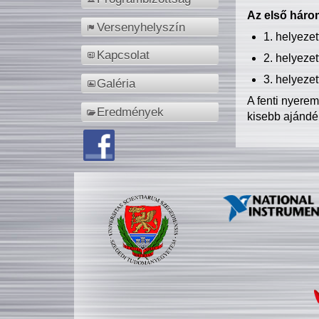
Az első három
Versenyhelyszín
1. helyeze
Kapcsolat
2. helyeze
3. helyeze
Galéria
A fenti nyere
Eredmények
kisebb ajándé