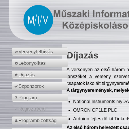
Versenyfelhívás
Díjazás
Lebonyolítás
A versenyen az első három hel
Díjazás
tanszéket a verseny szerve
csapatok iskoláit tárgynyeremé
Szponzorok
A tárgynyeremények, melyekb
Program
National Instruments myD
Regisztráció
OMRON CP1LE PLC
Arduino fejlesztő kit Tinke
Programbizottság
Az első három helyezett csap