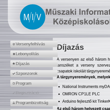
Versenyfelhívás
Díjazás
Lebonyolítás
A versenyen az első három hel
Díjazás
tanszéket a verseny szerve
csapatok iskoláit tárgynyeremé
Szponzorok
A tárgynyeremények, melyekb
Program
National Instruments myD
Regisztráció
OMRON CP1LE PLC
Arduino fejlesztő kit Tinke
Programbizottság
Az első három helyezett csap