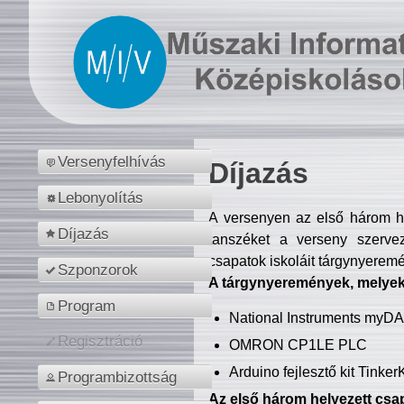
Versenyfelhívás
Díjazás
Lebonyolítás
A versenyen az első három hel
Díjazás
tanszéket a verseny szerve
csapatok iskoláit tárgynyeremé
Szponzorok
A tárgynyeremények, melyekb
Program
National Instruments myD
Regisztráció
OMRON CP1LE PLC
Arduino fejlesztő kit Tinke
Programbizottság
Az első három helyezett csap