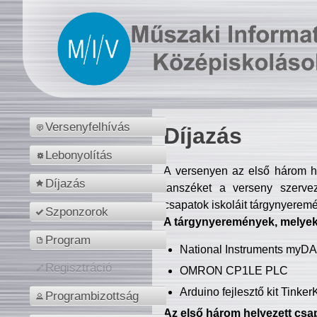
Versenyfelhívás
Díjazás
Lebonyolítás
A versenyen az első három hel
Díjazás
tanszéket a verseny szerve
csapatok iskoláit tárgynyeremé
Szponzorok
A tárgynyeremények, melyekb
Program
National Instruments myD
Regisztráció
OMRON CP1LE PLC
Arduino fejlesztő kit Tinke
Programbizottság
Az első három helyezett csap