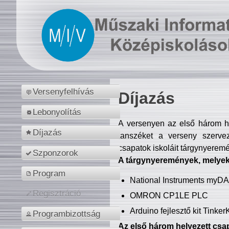
Versenyfelhívás
Díjazás
Lebonyolítás
A versenyen az első három hel
Díjazás
tanszéket a verseny szerve
csapatok iskoláit tárgynyeremé
Szponzorok
A tárgynyeremények, melyekb
Program
National Instruments myD
Regisztráció
OMRON CP1LE PLC
Arduino fejlesztő kit Tinke
Programbizottság
Az első három helyezett csap