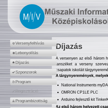
Versenyfelhívás
Díjazás
Lebonyolítás
A versenyen az első három hel
Díjazás
tanszéket a verseny szerve
csapatok iskoláit tárgynyeremé
Szponzorok
A tárgynyeremények, melyekb
Program
National Instruments myD
Regisztráció
OMRON CP1LE PLC
Arduino fejlesztő kit Tinke
Programbizottság
Az első három helyezett csap