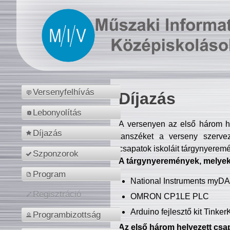
Versenyfelhívás
Díjazás
Lebonyolítás
A versenyen az első három hel
Díjazás
tanszéket a verseny szerve
csapatok iskoláit tárgynyeremé
Szponzorok
A tárgynyeremények, melyekb
Program
National Instruments myD
Regisztráció
OMRON CP1LE PLC
Arduino fejlesztő kit Tinke
Programbizottság
Az első három helyezett csap