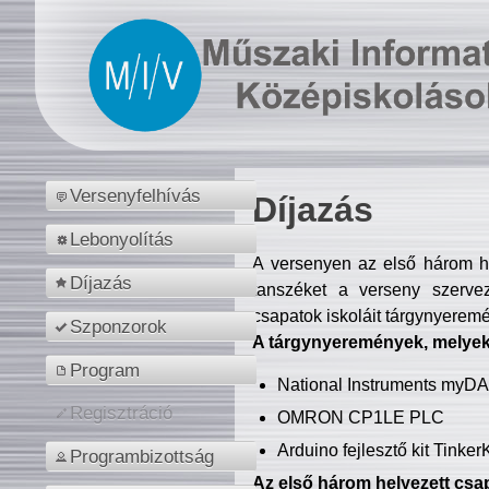
Versenyfelhívás
Díjazás
Lebonyolítás
A versenyen az első három hel
Díjazás
tanszéket a verseny szerve
csapatok iskoláit tárgynyeremé
Szponzorok
A tárgynyeremények, melyekb
Program
National Instruments myD
Regisztráció
OMRON CP1LE PLC
Arduino fejlesztő kit Tinke
Programbizottság
Az első három helyezett csap