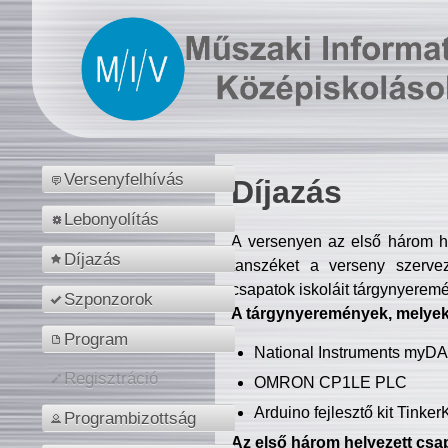
Versenyfelhívás
Díjazás
Lebonyolítás
A versenyen az első három hel
Díjazás
tanszéket a verseny szerve
csapatok iskoláit tárgynyeremé
Szponzorok
A tárgynyeremények, melyekb
Program
National Instruments myD
Regisztráció
OMRON CP1LE PLC
Arduino fejlesztő kit Tinke
Programbizottság
Az első három helyezett csap