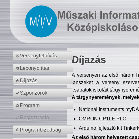
Versenyfelhívás
Díjazás
Lebonyolítás
A versenyen az első három hel
Díjazás
tanszéket a verseny szerve
csapatok iskoláit tárgynyeremé
Szponzorok
A tárgynyeremények, melyekb
Program
National Instruments myD
Regisztráció
OMRON CP1LE PLC
Arduino fejlesztő kit Tinke
Programbizottság
Az első három helyezett csap