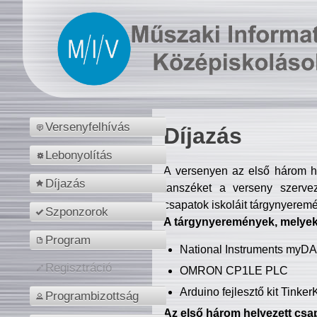
Versenyfelhívás
Díjazás
Lebonyolítás
A versenyen az első három hel
Díjazás
tanszéket a verseny szerve
csapatok iskoláit tárgynyeremé
Szponzorok
A tárgynyeremények, melyekb
Program
National Instruments myD
Regisztráció
OMRON CP1LE PLC
Arduino fejlesztő kit Tinke
Programbizottság
Az első három helyezett csap