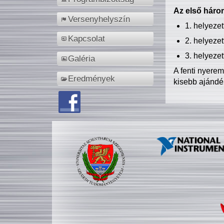
Az első három
Versenyhelyszín
1. helyeze
Kapcsolat
2. helyeze
3. helyeze
Galéria
A fenti nyere
Eredmények
kisebb ajándé