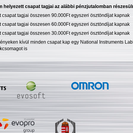
 helyezett csapat tagjai az alábbi pénzjutalomban részesül
tt csapat tagjai összesen 90.000Ft egyszeri ösztöndíjat kapnak
tt csapat tagjai összesen 60.000Ft egyszeri ösztöndíjat kapnak
tt csapat tagjai összesen 30.000Ft egyszeri ösztöndíjat kapnak
ményeken kívül minden csapat kap egy National Instruments LabV
kcsomagot is