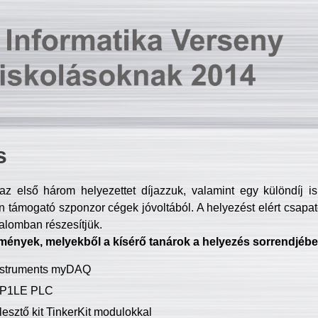
s
z első három helyezettet díjazzuk, valamint egy különdíj i
 támogató szponzor cégek jóvoltából. A helyezést elért csapat
talomban részesítjük.
mények, melyekből a kísérő tanárok a helyezés sorrendjébe
Instruments myDAQ
P1LE PLC
lesztő kit TinkerKit modulokkal