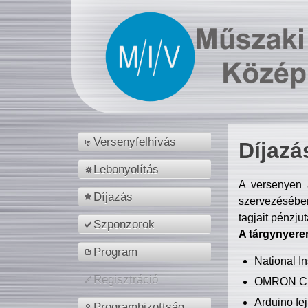
Versenyfelhívás
Díjazá
Lebonyolítás
A versenyen a
Díjazás
szervezésében
tagjait pénzju
Szponzorok
A tárgynyere
Program
National 
Regisztráció
OMRON C
Arduino fej
Programbizottság