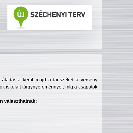
s átadásra kerül majd a tanszéket a verseny
ok iskoláit tárgynyereménnyel, míg a csapatok
n választhatnak: