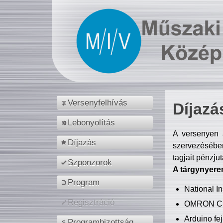
Versenyfelhívás
Díjazá
Lebonyolítás
A versenyen a
Díjazás
szervezésében
tagjait pénzju
Szponzorok
A tárgynyere
Program
National 
Regisztráció
OMRON C
Arduino fej
Programbizottság