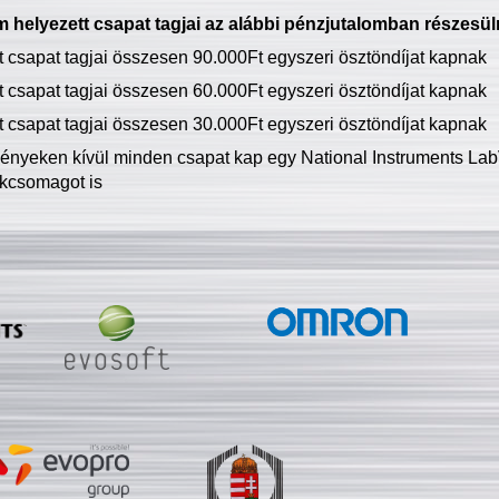
 helyezett csapat tagjai az alábbi pénzjutalomban részesül
tt csapat tagjai összesen 90.000Ft egyszeri ösztöndíjat kapnak
tt csapat tagjai összesen 60.000Ft egyszeri ösztöndíjat kapnak
tt csapat tagjai összesen 30.000Ft egyszeri ösztöndíjat kapnak
ményeken kívül minden csapat kap egy National Instruments LabV
kcsomagot is