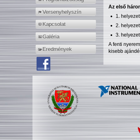
Az első három
Versenyhelyszín
1. helyeze
Kapcsolat
2. helyeze
3. helyeze
Galéria
A fenti nyere
Eredmények
kisebb ajándé