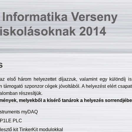
s
z első három helyezettet díjazzuk, valamint egy különdíj i
 támogató szponzor cégek jóvoltából. A helyezést elért csapat
talomban részesítjük.
mények, melyekből a kísérő tanárok a helyezés sorrendjébe
Instruments myDAQ
P1LE PLC
lesztő kit TinkerKit modulokkal