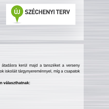
s átadásra kerül majd a tanszéket a verseny
ok iskoláit tárgynyereménnyel, míg a csapatok
n választhatnak: