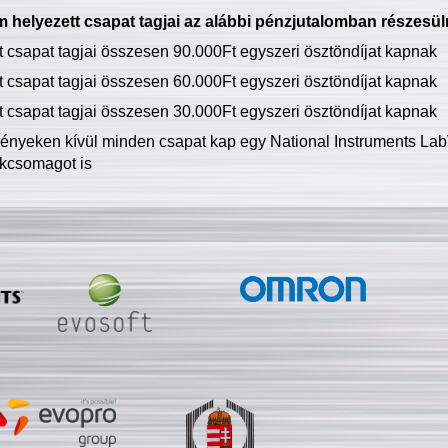
 helyezett csapat tagjai az alábbi pénzjutalomban részesül
tt csapat tagjai összesen 90.000Ft egyszeri ösztöndíjat kapnak
tt csapat tagjai összesen 60.000Ft egyszeri ösztöndíjat kapnak
tt csapat tagjai összesen 30.000Ft egyszeri ösztöndíjat kapnak
ményeken kívül minden csapat kap egy National Instruments LabV
kcsomagot is