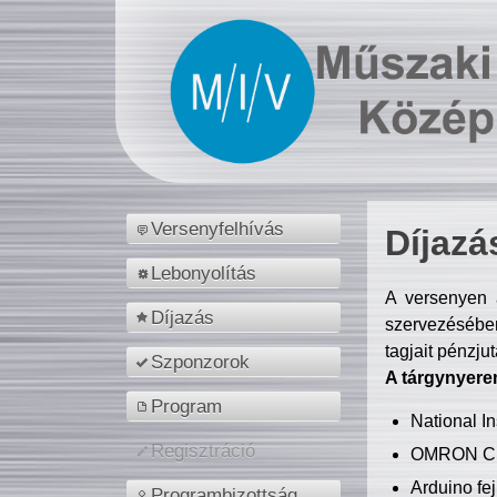
Versenyfelhívás
Díjazá
Lebonyolítás
A versenyen a
Díjazás
szervezésében
tagjait pénzju
Szponzorok
A tárgynyere
Program
National 
Regisztráció
OMRON C
Arduino fej
Programbizottság