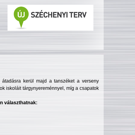
s átadásra kerül majd a tanszéket a verseny
ok iskoláit tárgynyereménnyel, míg a csapatok
n választhatnak: