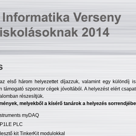
s
z első három helyezettet díjazzuk, valamint egy különdíj i
 támogató szponzor cégek jóvoltából. A helyezést elért csapat
talomban részesítjük.
mények, melyekből a kísérő tanárok a helyezés sorrendjébe
Instruments myDAQ
P1LE PLC
lesztő kit TinkerKit modulokkal