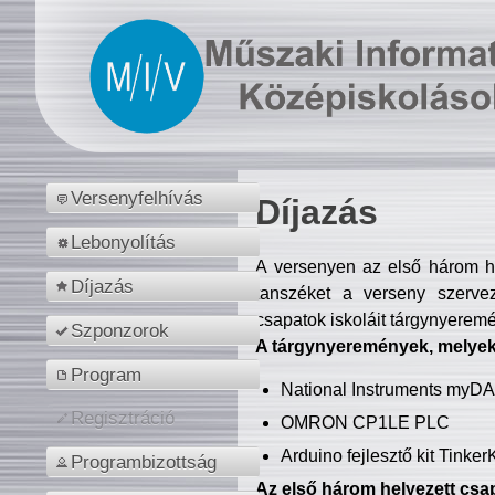
Versenyfelhívás
Díjazás
Lebonyolítás
A versenyen az első három hel
Díjazás
tanszéket a verseny szerve
csapatok iskoláit tárgynyeremé
Szponzorok
A tárgynyeremények, melyekb
Program
National Instruments myD
Regisztráció
OMRON CP1LE PLC
Arduino fejlesztő kit Tinke
Programbizottság
Az első három helyezett csap