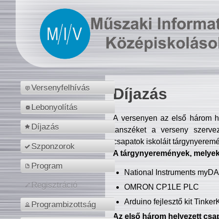
Versenyfelhívás
Díjazás
Lebonyolítás
A versenyen az első három hel
Díjazás
tanszéket a verseny szerve
csapatok iskoláit tárgynyeremé
Szponzorok
A tárgynyeremények, melyekb
Program
National Instruments myD
Regisztráció
OMRON CP1LE PLC
Arduino fejlesztő kit Tinke
Programbizottság
Az első három helyezett csap