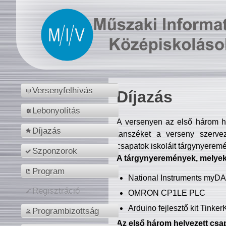
Versenyfelhívás
Díjazás
Lebonyolítás
A versenyen az első három hel
Díjazás
tanszéket a verseny szerve
csapatok iskoláit tárgynyeremé
Szponzorok
A tárgynyeremények, melyekb
Program
National Instruments myD
Regisztráció
OMRON CP1LE PLC
Arduino fejlesztő kit Tinke
Programbizottság
Az első három helyezett csap