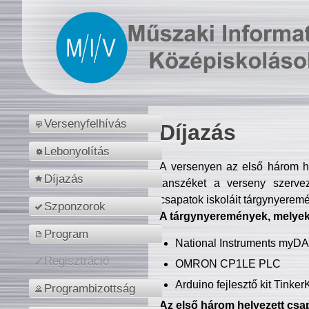
Versenyfelhívás
Díjazás
Lebonyolítás
A versenyen az első három hel
Díjazás
tanszéket a verseny szerve
csapatok iskoláit tárgynyeremé
Szponzorok
A tárgynyeremények, melyekb
Program
National Instruments myD
Regisztráció
OMRON CP1LE PLC
Arduino fejlesztő kit Tinke
Programbizottság
Az első három helyezett csap