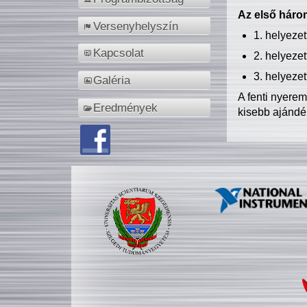
Az első három
Versenyhelyszín
1. helyeze
Kapcsolat
2. helyeze
3. helyeze
Galéria
A fenti nyere
Eredmények
kisebb ajándé