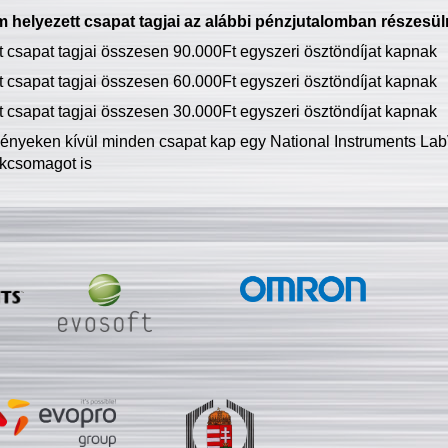
 helyezett csapat tagjai az alábbi pénzjutalomban részesül
tt csapat tagjai összesen 90.000Ft egyszeri ösztöndíjat kapnak
tt csapat tagjai összesen 60.000Ft egyszeri ösztöndíjat kapnak
tt csapat tagjai összesen 30.000Ft egyszeri ösztöndíjat kapnak
ményeken kívül minden csapat kap egy National Instruments LabV
kcsomagot is