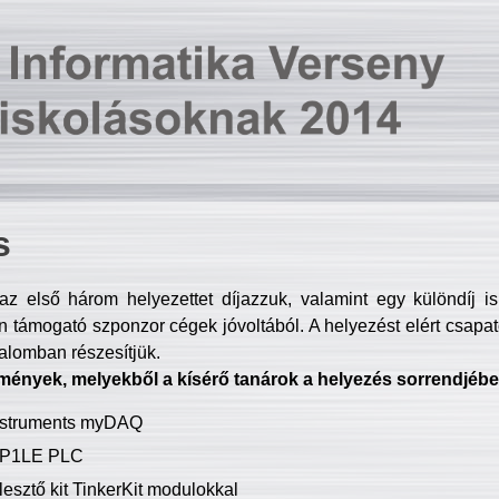
s
z első három helyezettet díjazzuk, valamint egy különdíj i
 támogató szponzor cégek jóvoltából. A helyezést elért csapat
talomban részesítjük.
mények, melyekből a kísérő tanárok a helyezés sorrendjébe
Instruments myDAQ
P1LE PLC
lesztő kit TinkerKit modulokkal