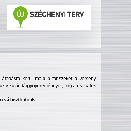
s átadásra kerül majd a tanszéket a verseny
ok iskoláit tárgynyereménnyel, míg a csapatok
n választhatnak: