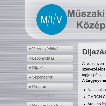
Versenyfelhívás
Díjazá
Lebonyolítás
A versenyen a
Díjazás
szervezésében
tagjait pénzju
Szponzorok
A tárgynyere
Program
National 
Regisztráció
OMRON C
Arduino fej
Programbizottság