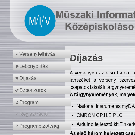
Versenyfelhívás
Díjazás
Lebonyolítás
A versenyen az első három hel
Díjazás
tanszéket a verseny szerve
csapatok iskoláit tárgynyeremé
Szponzorok
A tárgynyeremények, melyekb
Program
National Instruments myD
Regisztráció
OMRON CP1LE PLC
Arduino fejlesztő kit Tinke
Programbizottság
Az első három helyezett csap