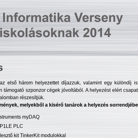
s
z első három helyezettet díjazzuk, valamint egy különdíj i
 támogató szponzor cégek jóvoltából. A helyezést elért csapat
talomban részesítjük.
mények, melyekből a kísérő tanárok a helyezés sorrendjébe
Instruments myDAQ
P1LE PLC
lesztő kit TinkerKit modulokkal