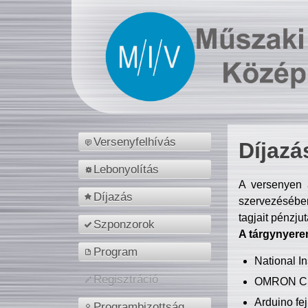
Versenyfelhívás
Díjazá
Lebonyolítás
A versenyen a
Díjazás
szervezésében
tagjait pénzju
Szponzorok
A tárgynyere
Program
National 
Regisztráció
OMRON C
Arduino fej
Programbizottság