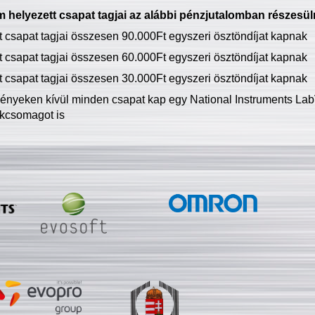
 helyezett csapat tagjai az alábbi pénzjutalomban részesül
tt csapat tagjai összesen 90.000Ft egyszeri ösztöndíjat kapnak
tt csapat tagjai összesen 60.000Ft egyszeri ösztöndíjat kapnak
tt csapat tagjai összesen 30.000Ft egyszeri ösztöndíjat kapnak
ményeken kívül minden csapat kap egy National Instruments LabV
kcsomagot is