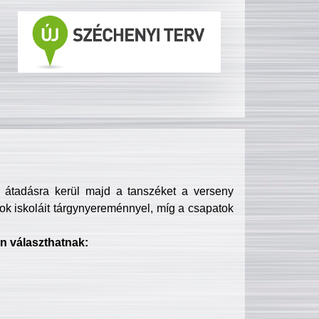
s átadásra kerül majd a tanszéket a verseny
ok iskoláit tárgynyereménnyel, míg a csapatok
n választhatnak: