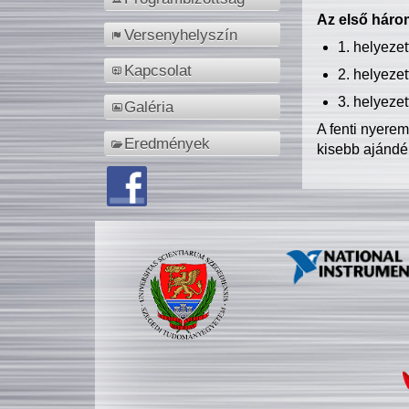
Az első három
Versenyhelyszín
1. helyeze
Kapcsolat
2. helyeze
3. helyeze
Galéria
A fenti nyere
Eredmények
kisebb ajándé