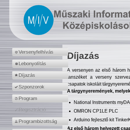
Versenyfelhívás
Díjazás
Lebonyolítás
A versenyen az első három hel
Díjazás
tanszéket a verseny szerve
csapatok iskoláit tárgynyeremé
Szponzorok
A tárgynyeremények, melyekb
Program
National Instruments myD
Regisztráció
OMRON CP1LE PLC
Arduino fejlesztő kit Tinke
Programbizottság
Az első három helyezett csap