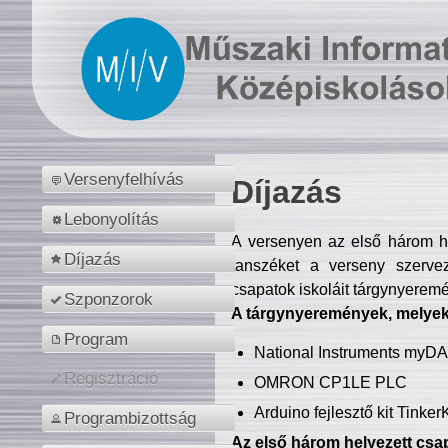
Versenyfelhívás
Díjazás
Lebonyolítás
A versenyen az első három hel
Díjazás
tanszéket a verseny szerve
csapatok iskoláit tárgynyeremé
Szponzorok
A tárgynyeremények, melyekb
Program
National Instruments myD
Regisztráció
OMRON CP1LE PLC
Arduino fejlesztő kit Tinke
Programbizottság
Az első három helyezett csap