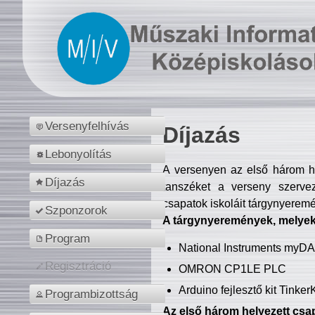
Versenyfelhívás
Díjazás
Lebonyolítás
A versenyen az első három hel
Díjazás
tanszéket a verseny szerve
csapatok iskoláit tárgynyeremé
Szponzorok
A tárgynyeremények, melyekb
Program
National Instruments myD
Regisztráció
OMRON CP1LE PLC
Arduino fejlesztő kit Tinke
Programbizottság
Az első három helyezett csap