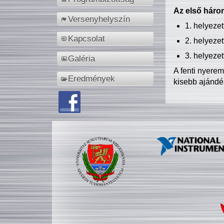
Az első három
Versenyhelyszín
1. helyeze
Kapcsolat
2. helyeze
3. helyeze
Galéria
A fenti nyere
Eredmények
kisebb ajándé