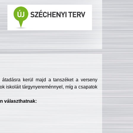
s átadásra kerül majd a tanszéket a verseny
ok iskoláit tárgynyereménnyel, míg a csapatok
n választhatnak: