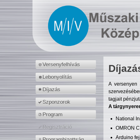
Versenyfelhívás
Díjazá
Lebonyolítás
A versenyen a
Díjazás
szervezésében
tagjait pénzju
Szponzorok
A tárgynyere
Program
National 
Regisztráció
OMRON C
Arduino fej
Programbizottság