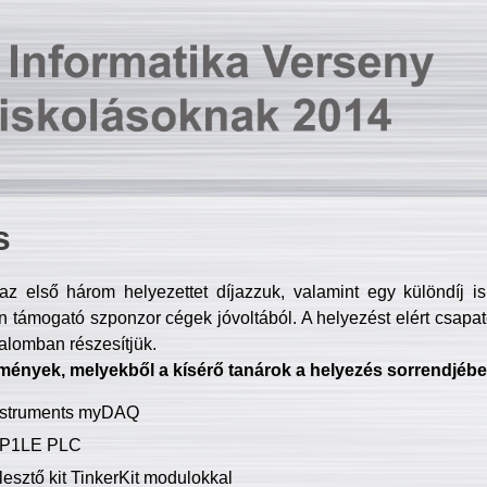
s
z első három helyezettet díjazzuk, valamint egy különdíj i
 támogató szponzor cégek jóvoltából. A helyezést elért csapat
talomban részesítjük.
mények, melyekből a kísérő tanárok a helyezés sorrendjébe
Instruments myDAQ
P1LE PLC
lesztő kit TinkerKit modulokkal