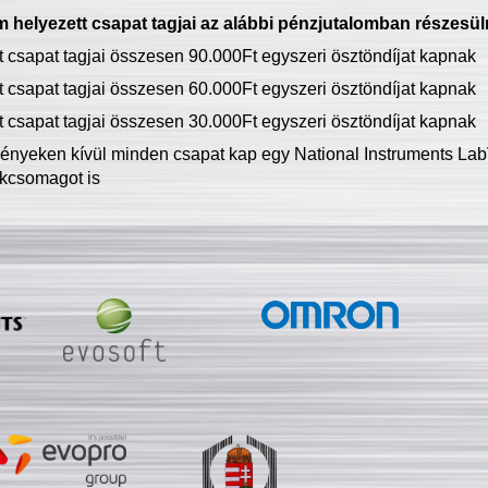
 helyezett csapat tagjai az alábbi pénzjutalomban részesül
tt csapat tagjai összesen 90.000Ft egyszeri ösztöndíjat kapnak
tt csapat tagjai összesen 60.000Ft egyszeri ösztöndíjat kapnak
tt csapat tagjai összesen 30.000Ft egyszeri ösztöndíjat kapnak
ményeken kívül minden csapat kap egy National Instruments LabV
kcsomagot is