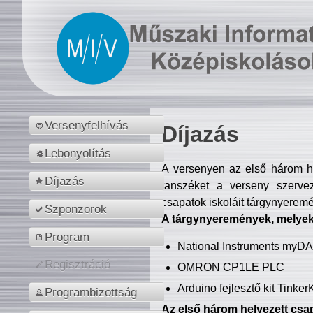
Versenyfelhívás
Díjazás
Lebonyolítás
A versenyen az első három hel
Díjazás
tanszéket a verseny szerve
csapatok iskoláit tárgynyeremé
Szponzorok
A tárgynyeremények, melyekb
Program
National Instruments myD
Regisztráció
OMRON CP1LE PLC
Arduino fejlesztő kit Tinke
Programbizottság
Az első három helyezett csap