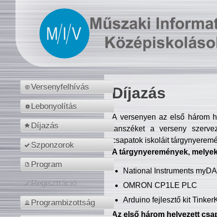
Versenyfelhívás
Díjazás
Lebonyolítás
A versenyen az első három hel
Díjazás
tanszéket a verseny szerve
csapatok iskoláit tárgynyeremé
Szponzorok
A tárgynyeremények, melyekb
Program
National Instruments myD
Regisztráció
OMRON CP1LE PLC
Arduino fejlesztő kit Tinke
Programbizottság
Az első három helyezett csap