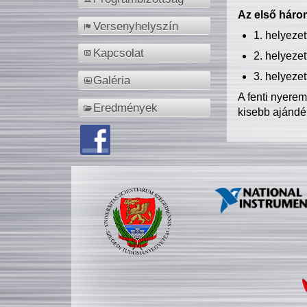
Az első három
Versenyhelyszín
1. helyeze
Kapcsolat
2. helyeze
3. helyeze
Galéria
A fenti nyere
Eredmények
kisebb ajándé