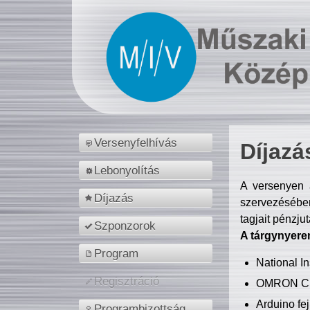
Versenyfelhívás
Díjazá
Lebonyolítás
A versenyen a
Díjazás
szervezésében
tagjait pénzju
Szponzorok
A tárgynyere
Program
National 
Regisztráció
OMRON C
Arduino fej
Programbizottság