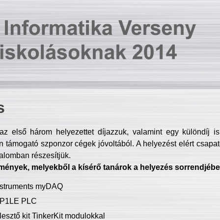
s
z első három helyezettet díjazzuk, valamint egy különdíj i
 támogató szponzor cégek jóvoltából. A helyezést elért csapat
talomban részesítjük.
mények, melyekből a kísérő tanárok a helyezés sorrendjébe
Instruments myDAQ
P1LE PLC
lesztő kit TinkerKit modulokkal