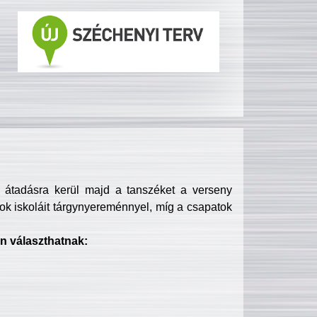
s átadásra kerül majd a tanszéket a verseny
ok iskoláit tárgynyereménnyel, míg a csapatok
n választhatnak: