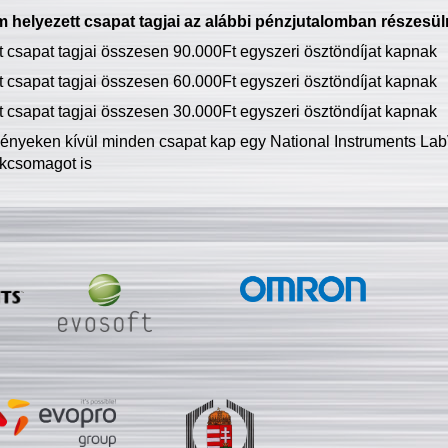
 helyezett csapat tagjai az alábbi pénzjutalomban részesül
tt csapat tagjai összesen 90.000Ft egyszeri ösztöndíjat kapnak
tt csapat tagjai összesen 60.000Ft egyszeri ösztöndíjat kapnak
tt csapat tagjai összesen 30.000Ft egyszeri ösztöndíjat kapnak
ményeken kívül minden csapat kap egy National Instruments LabV
kcsomagot is