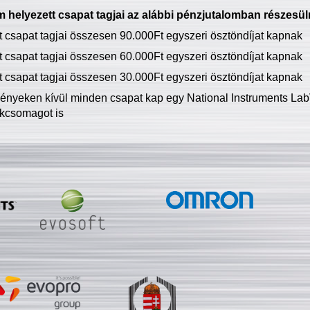
 helyezett csapat tagjai az alábbi pénzjutalomban részesül
tt csapat tagjai összesen 90.000Ft egyszeri ösztöndíjat kapnak
tt csapat tagjai összesen 60.000Ft egyszeri ösztöndíjat kapnak
tt csapat tagjai összesen 30.000Ft egyszeri ösztöndíjat kapnak
ményeken kívül minden csapat kap egy National Instruments LabV
kcsomagot is