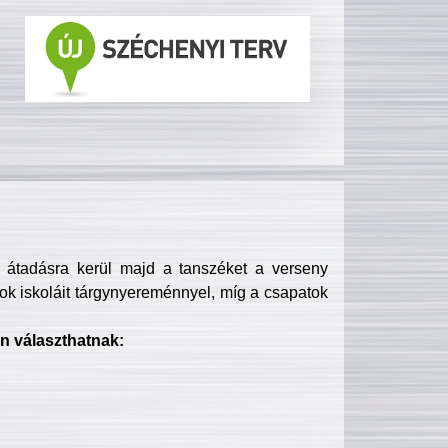
s átadásra kerül majd a tanszéket a verseny
ok iskoláit tárgynyereménnyel, míg a csapatok
n választhatnak: