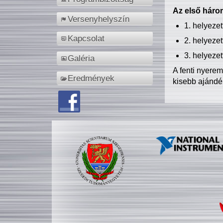
Az első három
Versenyhelyszín
1. helyeze
Kapcsolat
2. helyeze
3. helyeze
Galéria
A fenti nyere
Eredmények
kisebb ajándé