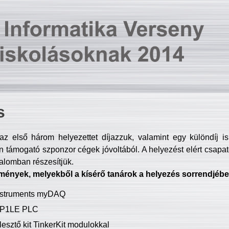
s
z első három helyezettet díjazzuk, valamint egy különdíj i
 támogató szponzor cégek jóvoltából. A helyezést elért csapat
talomban részesítjük.
mények, melyekből a kísérő tanárok a helyezés sorrendjébe
Instruments myDAQ
P1LE PLC
lesztő kit TinkerKit modulokkal