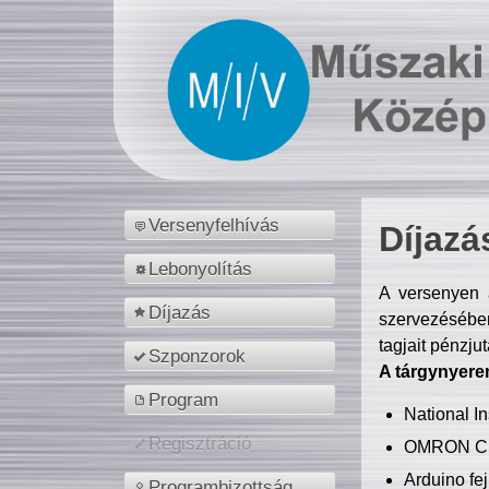
Versenyfelhívás
Díjazá
Lebonyolítás
A versenyen a
Díjazás
szervezésében
tagjait pénzju
Szponzorok
A tárgynyere
Program
National 
Regisztráció
OMRON C
Arduino fej
Programbizottság