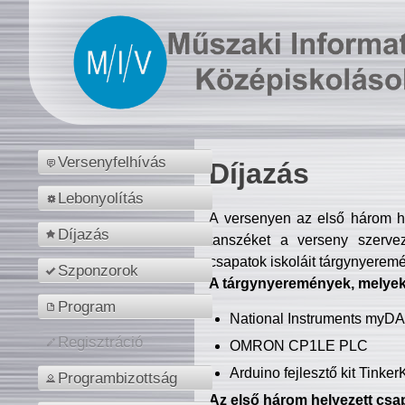
Versenyfelhívás
Díjazás
Lebonyolítás
A versenyen az első három hel
Díjazás
tanszéket a verseny szerve
csapatok iskoláit tárgynyeremé
Szponzorok
A tárgynyeremények, melyekb
Program
National Instruments myD
Regisztráció
OMRON CP1LE PLC
Arduino fejlesztő kit Tinke
Programbizottság
Az első három helyezett csap