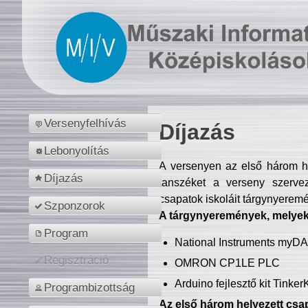
Versenyfelhívás
Díjazás
Lebonyolítás
A versenyen az első három hel
Díjazás
tanszéket a verseny szerve
csapatok iskoláit tárgynyeremé
Szponzorok
A tárgynyeremények, melyekb
Program
National Instruments myD
Regisztráció
OMRON CP1LE PLC
Arduino fejlesztő kit Tinke
Programbizottság
Az első három helyezett csap