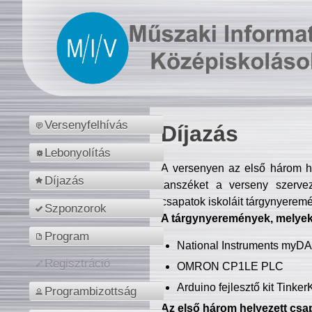
Versenyfelhívás
Díjazás
Lebonyolítás
A versenyen az első három hel
Díjazás
tanszéket a verseny szerve
csapatok iskoláit tárgynyeremé
Szponzorok
A tárgynyeremények, melyekb
Program
National Instruments myD
Regisztráció
OMRON CP1LE PLC
Arduino fejlesztő kit Tinke
Programbizottság
Az első három helyezett csap