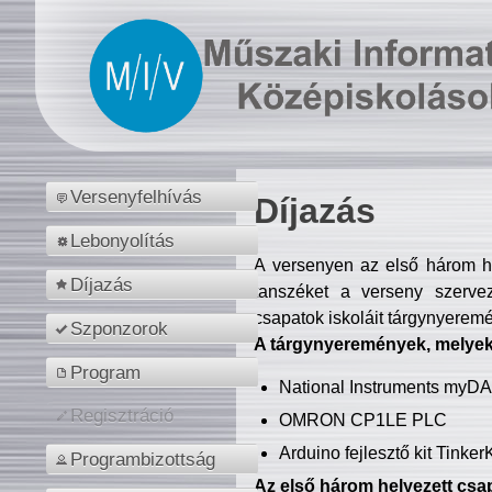
Versenyfelhívás
Díjazás
Lebonyolítás
A versenyen az első három hel
Díjazás
tanszéket a verseny szerve
csapatok iskoláit tárgynyeremé
Szponzorok
A tárgynyeremények, melyekb
Program
National Instruments myD
Regisztráció
OMRON CP1LE PLC
Arduino fejlesztő kit Tinke
Programbizottság
Az első három helyezett csap