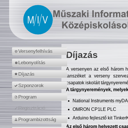
Versenyfelhívás
Díjazás
Lebonyolítás
A versenyen az első három hel
Díjazás
tanszéket a verseny szerve
csapatok iskoláit tárgynyeremé
Szponzorok
A tárgynyeremények, melyekb
Program
National Instruments myD
Regisztráció
OMRON CP1LE PLC
Arduino fejlesztő kit Tinke
Programbizottság
Az első három helyezett csap