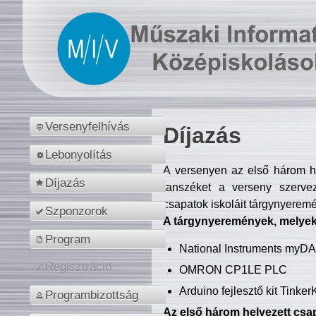
Versenyfelhívás
Díjazás
Lebonyolítás
A versenyen az első három hel
Díjazás
tanszéket a verseny szerve
csapatok iskoláit tárgynyeremé
Szponzorok
A tárgynyeremények, melyekb
Program
National Instruments myD
Regisztráció
OMRON CP1LE PLC
Arduino fejlesztő kit Tinke
Programbizottság
Az első három helyezett csap