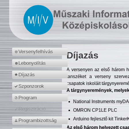
Versenyfelhívás
Díjazás
Lebonyolítás
A versenyen az első három hel
Díjazás
tanszéket a verseny szerve
csapatok iskoláit tárgynyeremé
Szponzorok
A tárgynyeremények, melyekb
Program
National Instruments myD
Regisztráció
OMRON CP1LE PLC
Arduino fejlesztő kit Tinke
Programbizottság
Az első három helyezett csap