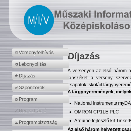
Versenyfelhívás
Díjazás
Lebonyolítás
A versenyen az első három hel
Díjazás
tanszéket a verseny szerve
csapatok iskoláit tárgynyeremé
Szponzorok
A tárgynyeremények, melyekb
Program
National Instruments myD
Regisztráció
OMRON CP1LE PLC
Arduino fejlesztő kit Tinke
Programbizottság
Az első három helyezett csap