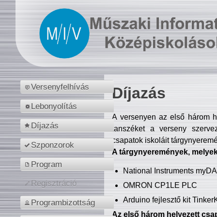
Versenyfelhívás
Díjazás
Lebonyolítás
A versenyen az első három hel
Díjazás
tanszéket a verseny szerve
csapatok iskoláit tárgynyeremé
Szponzorok
A tárgynyeremények, melyekb
Program
National Instruments myD
Regisztráció
OMRON CP1LE PLC
Arduino fejlesztő kit Tinke
Programbizottság
Az első három helyezett csap