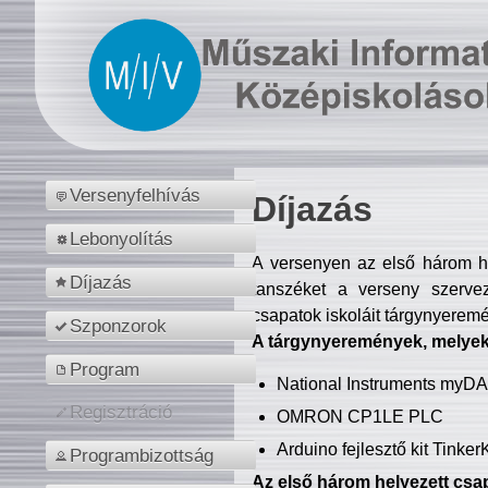
Versenyfelhívás
Díjazás
Lebonyolítás
A versenyen az első három hel
Díjazás
tanszéket a verseny szerve
csapatok iskoláit tárgynyeremé
Szponzorok
A tárgynyeremények, melyekb
Program
National Instruments myD
Regisztráció
OMRON CP1LE PLC
Arduino fejlesztő kit Tinke
Programbizottság
Az első három helyezett csap